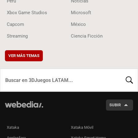
Perú
Noticias
Xbox Game Studios
Microsoft
Capcom
México
Streaming
Ciencia Ficción
VER MÁS TEMAS
BUSCA
SUBIR
Xataka
Xataka Móvil
Applesfera
Xataka Smart Home