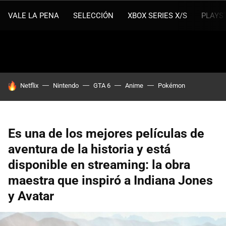
VALE LA PENA
SELECCIÓN
XBOX SERIES X/S
PLAYS
HOY SE HABLA DE
Netflix
Nintendo
GTA 6
Anime
Pokémon
Es una de los mejores películas de
aventura de la historia y está
disponible en streaming: la obra
maestra que inspiró a Indiana Jones
y Avatar