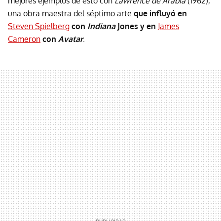
mejores ejemplos de esto con
Lawrence de Arabia
(1962),
una obra maestra del séptimo arte
que influyó en
Steven Spielberg
con
Indiana
Jones y en
James
Cameron
con
Avatar
.