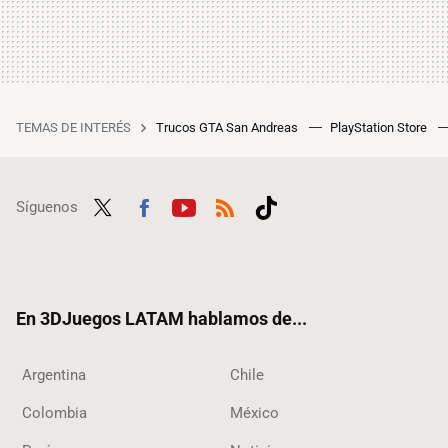
TEMAS DE INTERÉS
Trucos GTA San Andreas
PlayStation Store
Síguenos
Twit
Fac
Yout
RSS
Tikt
ter
ebo
ube
ok
ok
En 3DJuegos LATAM hablamos de...
Argentina
Chile
Colombia
México