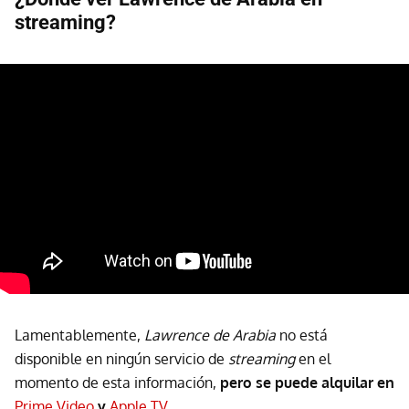
streaming?
Lamentablemente,
Lawrence de Arabia
no está
disponible en ningún servicio de
streaming
en el
momento de esta información,
pero se puede alquilar
en
Prime Video
y
Apple TV
.