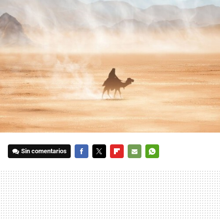
Sin comentarios
FACEBOOK
TWITTER
FLIPBOARD
E-
WHATSAPP
MAIL