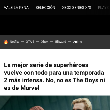
VALE LA PENA
SELECCIÓN
XBOX SERIES X/S
PLAYS
HOY SE HABLA DE
Netflix
GTA 6
Xbox
Blizzard
Anime
La mejor serie de superhéroes
vuelve con todo para una temporada
2 más intensa. No, no es The Boys ni
es de Marvel