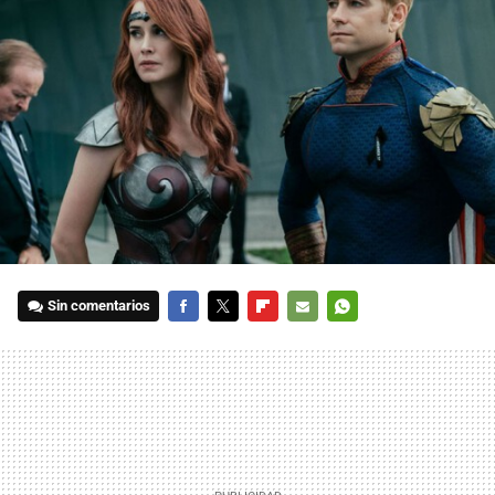
Sin comentarios
FACEBOOK
TWITTER
FLIPBOARD
E-
WHATSAPP
MAIL