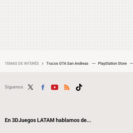
TEMAS DE INTERÉS
Trucos GTA San Andreas
PlayStation Store
Síguenos
Twit
Fac
Yout
RSS
Tikt
ter
ebo
ube
ok
ok
En 3DJuegos LATAM hablamos de...