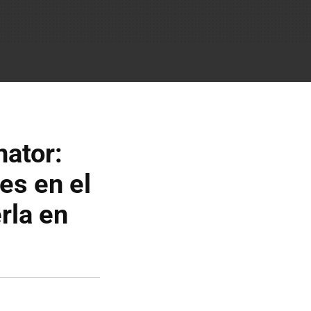
nator:
jes en el
rla en