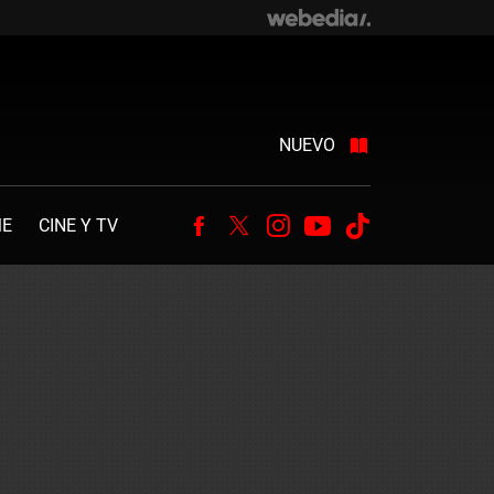
NUEVO
ME
CINE Y TV
Facebook
Twitter
Instagram
Youtube
Tiktok