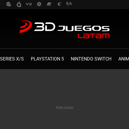
SERIES X/S
PLAYSTATION 5
NINTENDO SWITCH
ANI