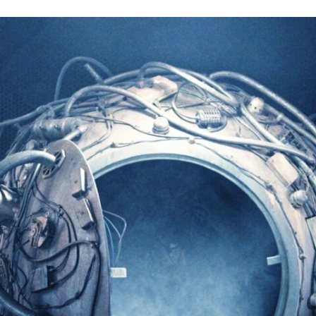
FACEBOOK
TWITTER
FLIPBOARD
E-
MAIL