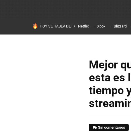
HOY SE HABLA DE
Netflix
Xbox
Blizzard
Mejor qu
esta es l
tiempo y
streamin
Sin comentarios