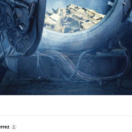
érrez