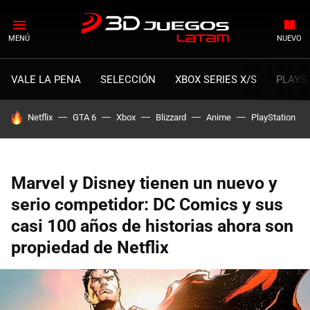
MENÚ
NUEVO
VALE LA PENA
SELECCIÓN
XBOX SERIES X/S
PLAYS
HOY SE HABLA DE
Netflix
GTA 6
Xbox
Blizzard
Anime
PlayStation
Marvel y Disney tienen un nuevo y
serio competidor: DC Comics y sus
casi 100 años de historias ahora son
propiedad de Netflix