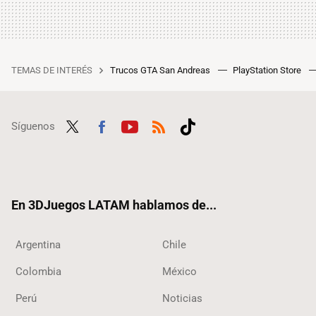
TEMAS DE INTERÉS
Trucos GTA San Andreas
PlayStation Store
Síguenos
Twit
Fac
Yout
RSS
Tikt
ter
ebo
ube
ok
ok
En 3DJuegos LATAM hablamos de...
Argentina
Chile
Colombia
México
Perú
Noticias