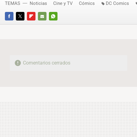
TEMAS
Noticias
Cine y TV
Cómics
DC Comics
FACEBOOK
TWITTER
FLIPBOARD
E-
WHATSAPP
MAIL
Comentarios cerrados