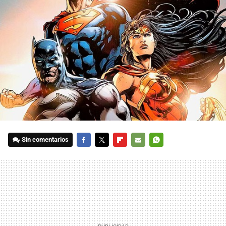
Sin comentarios
FACEBOOK
TWITTER
FLIPBOARD
E-
WHATSAPP
MAIL