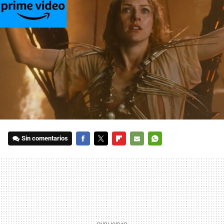
Sin comentarios
FACEBOOK
TWITTER
FLIPBOARD
E-
WHATSAPP
MAIL