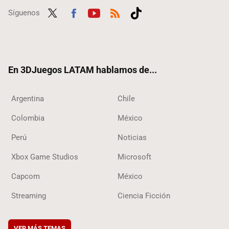
Síguenos
Twit
Fac
Yout
RSS
Tikt
ter
ebo
ube
ok
ok
En 3DJuegos LATAM hablamos de...
Argentina
Chile
Colombia
México
Perú
Noticias
Xbox Game Studios
Microsoft
Capcom
México
Streaming
Ciencia Ficción
VER MÁS TEMAS