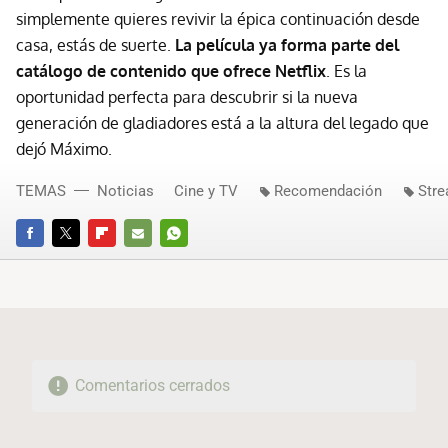
simplemente quieres revivir la épica continuación desde
casa, estás de suerte.
La película ya forma parte del
catálogo de contenido que ofrece Netflix
. Es la
oportunidad perfecta para descubrir si la nueva
generación de gladiadores está a la altura del legado que
dejó Máximo.
TEMAS
Noticias
Cine y TV
Recomendación
Str
FACEBOOK
TWITTER
FLIPBOARD
E-
WHATSAPP
MAIL
Comentarios cerrados