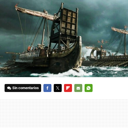
Sin comentarios
FACEBOOK
TWITTER
FLIPBOARD
E-
WHATSAPP
MAIL