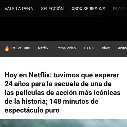
VALE LA PENA
SELECCIÓN
XBOX SERIES X/S
PLAYS
HOY SE HABLA DE
Call of Duty
Netflix
Prime Video
GTA 6
Xbox
Anim
Hoy en Netflix: tuvimos que esperar
24 años para la secuela de una de
las películas de acción más icónicas
de la historia; 148 minutos de
espectáculo puro