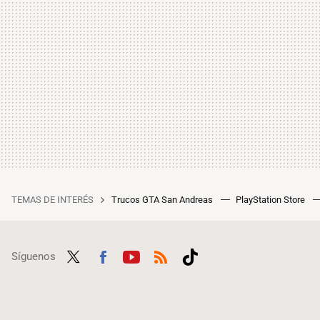
TEMAS DE INTERÉS
Trucos GTA San Andreas
PlayStation Store
Síguenos
Twit
Fac
Yout
RSS
Tikt
ter
ebo
ube
ok