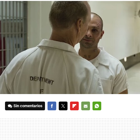
Sin comentarios
FACEBOOK
TWITTER
FLIPBOARD
E-
WHATSAPP
MAIL