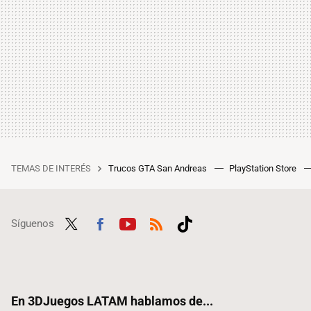
TEMAS DE INTERÉS
Trucos GTA San Andreas
PlayStation Store
Síguenos
Twit
Fac
Yout
RSS
Tikt
ter
ebo
ube
ok
ok
En 3DJuegos LATAM hablamos de...