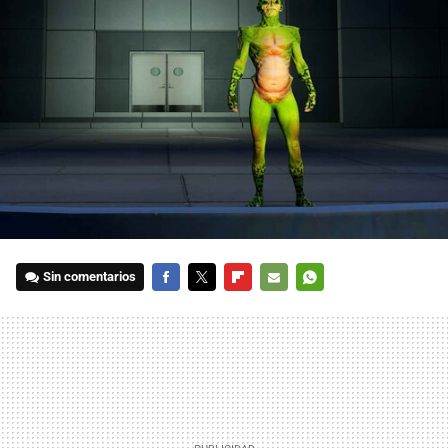
Sin comentarios
FACEBOOK
TWITTER
FLIPBOARD
E-
WHATSAPP
MAIL