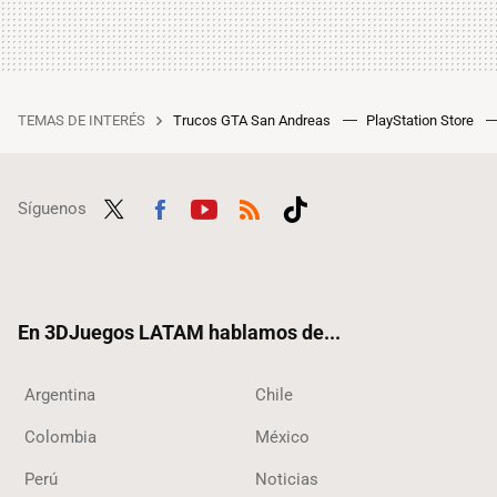
TEMAS DE INTERÉS
Trucos GTA San Andreas
PlayStation Store
Síguenos
Twit
Fac
Yout
RSS
Tikt
ter
ebo
ube
ok
ok
En 3DJuegos LATAM hablamos de...
Argentina
Chile
Colombia
México
Perú
Noticias