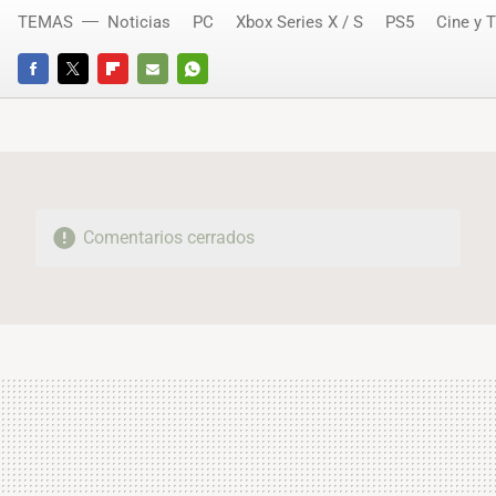
TEMAS
Noticias
PC
Xbox Series X / S
PS5
Cine y 
FACEBOOK
TWITTER
FLIPBOARD
E-
WHATSAPP
MAIL
Comentarios cerrados