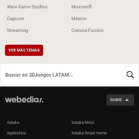
Xbox Game Studios
Microsoft
Capcom
México
Streaming
Ciencia Ficción
VER MÁS TEMAS
BUSCA
SUBIR
Xataka
Xataka Móvil
Applesfera
Xataka Smart Home