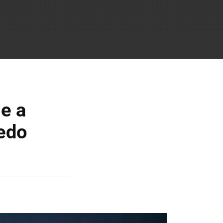
e a
uedo