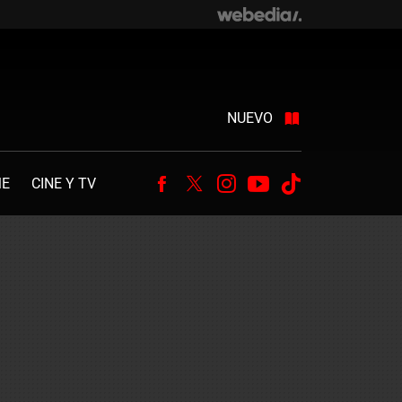
NUEVO
ME
CINE Y TV
Facebook
Twitter
Instagram
Youtube
Tiktok