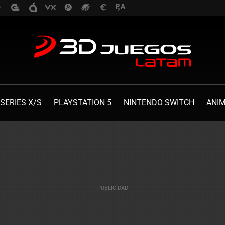
SERIES X/S
PLAYSTATION 5
NINTENDO SWITCH
ANI