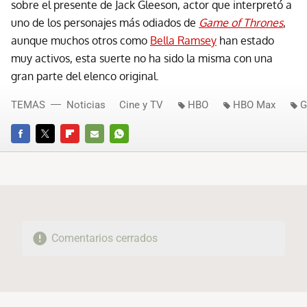
sobre el presente de Jack Gleeson, actor que interpretó a
uno de los personajes más odiados de
Game of Thrones
,
aunque muchos otros como
Bella Ramsey
han estado
muy activos, esta suerte no ha sido la misma con una
gran parte del elenco original.
TEMAS
Noticias
Cine y TV
HBO
HBO Max
G
FACEBOOK
TWITTER
FLIPBOARD
E-
WHATSAPP
MAIL
Comentarios cerrados