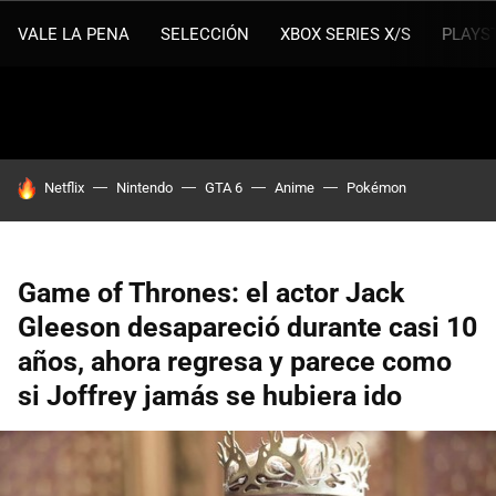
VALE LA PENA
SELECCIÓN
XBOX SERIES X/S
PLAYS
HOY SE HABLA DE
Netflix
Nintendo
GTA 6
Anime
Pokémon
Game of Thrones: el actor Jack
Gleeson desapareció durante casi 10
años, ahora regresa y parece como
si Joffrey jamás se hubiera ido