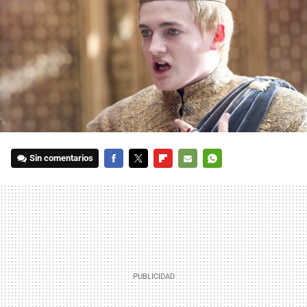
Sin comentarios
FACEBOOK
TWITTER
FLIPBOARD
E-
WHATSAPP
MAIL