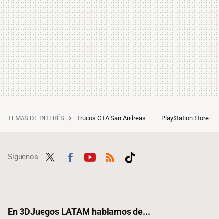
TEMAS DE INTERÉS
Trucos GTA San Andreas
PlayStation Store
Síguenos
Twit
Fac
Yout
RSS
Tikt
ter
ebo
ube
ok
ok
En 3DJuegos LATAM hablamos de...