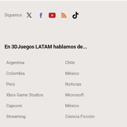
Síguenos
Twit
Fac
Yout
RSS
Tikt
ter
ebo
ube
ok
ok
En 3DJuegos LATAM hablamos de...
Argentina
Chile
Colombia
México
Perú
Noticias
Xbox Game Studios
Microsoft
Capcom
México
Streaming
Ciencia Ficción