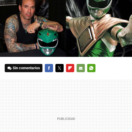
Sin comentarios
FACEBOOK
TWITTER
FLIPBOARD
E-
WHATSAPP
MAIL