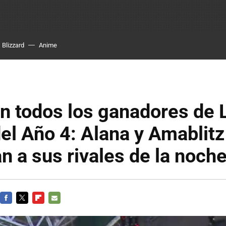
Blizzard
Anime
n todos los ganadores de 
el Año 4: Alana y Amablitz
n a sus rivales de la noch
FACEBOOK
TWITTER
FLIPBOARD
E-
MAIL