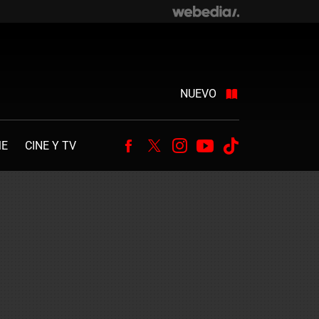
NUEVO
ME
CINE Y TV
Facebook
Twitter
Instagram
Youtube
Tiktok