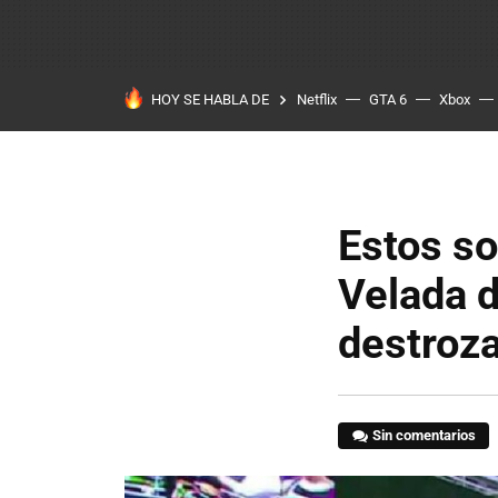
HOY SE HABLA DE
Netflix
GTA 6
Xbox
Estos so
Velada d
destroza
Sin comentarios