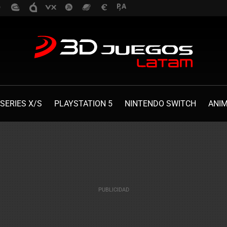
SERIES X/S
PLAYSTATION 5
NINTENDO SWITCH
ANI