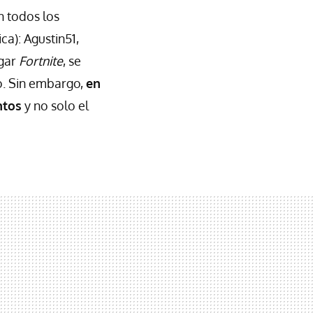
n todos los
a): Agustin51,
ugar
Fortnite
, se
o. Sin embargo,
en
ntos
y no solo el