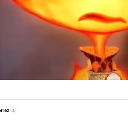
érrez