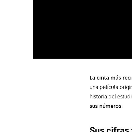
La cinta más rec
una película orig
historia del estud
sus números
.
Sus cifras