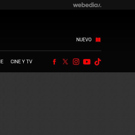
NUEVO
ME
CINE Y TV
Facebook
Twitter
Instagram
Youtube
Tiktok