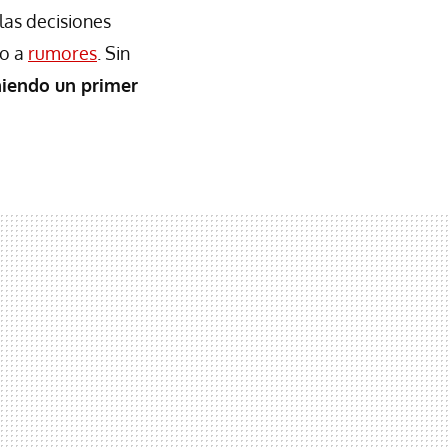
las decisiones
do a
rumores
. Sin
eniendo un primer