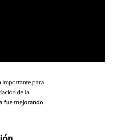
ra importante para
dación de la
na fue mejorando
ción