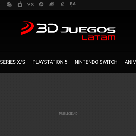
SERIES X/S
PLAYSTATION 5
NINTENDO SWITCH
ANI