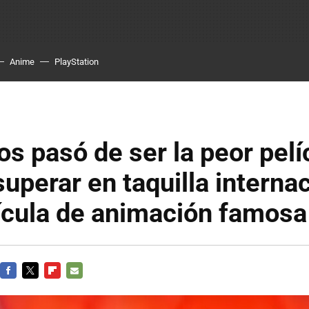
Anime
PlayStation
s pasó de ser la peor pelí
 superar en taquilla interna
ícula de animación famosa
FACEBOOK
TWITTER
FLIPBOARD
E-
MAIL