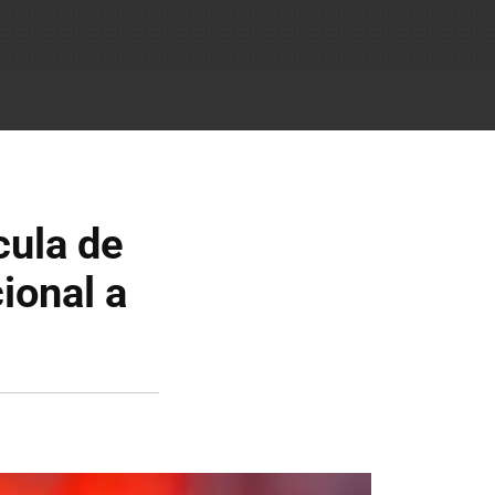
cula de
cional a