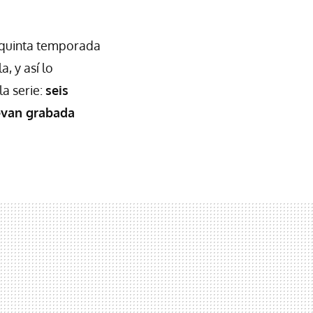
a quinta temporada
, y así lo
a serie:
seis
levan grabada