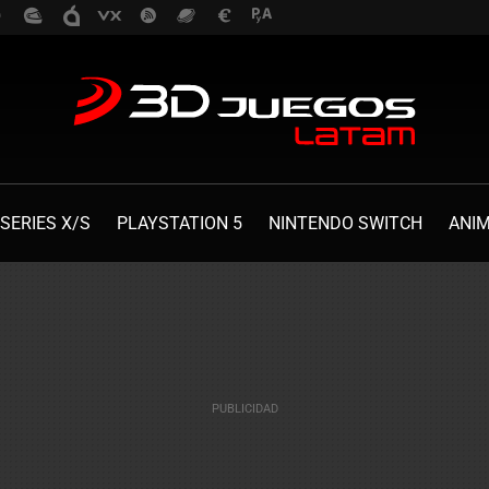
SERIES X/S
PLAYSTATION 5
NINTENDO SWITCH
ANI