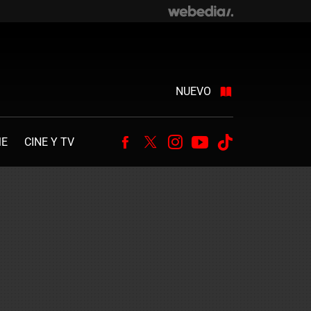
NUEVO
ME
CINE Y TV
Facebook
Twitter
Instagram
Youtube
Tiktok