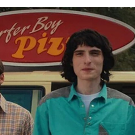
FACEBOOK
TWITTER
FLIPBOARD
E-
MAIL