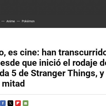
Anime
Pokémon
o, es cine: han transcurrid
sde que inició el rodaje d
a 5 de Stranger Things, y
a mitad