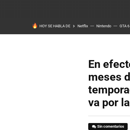
HOY SE HABLA DE
Netflix
Nintendo
GTA 6
En efect
meses de
temporad
va por l
Sin comentarios