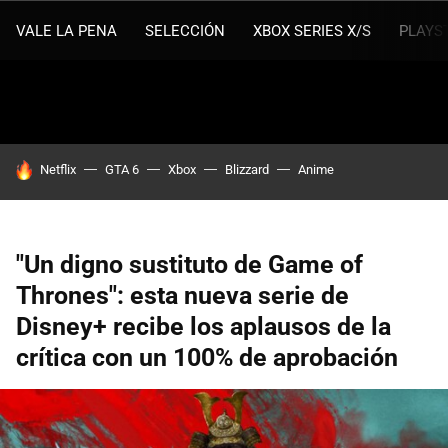
VALE LA PENA
SELECCIÓN
XBOX SERIES X/S
PLAYS
HOY SE HABLA DE
Netflix
GTA 6
Xbox
Blizzard
Anime
"Un digno sustituto de Game of
Thrones": esta nueva serie de
Disney+ recibe los aplausos de la
crítica con un 100% de aprobación