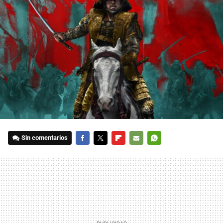
Sin comentarios
FACEBOOK
TWITTER
FLIPBOARD
E-
WHATSAPP
MAIL