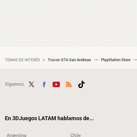
TEMAS DE INTERÉS
Trucos GTA San Andreas
PlayStation Store
Síguenos
Twit
Fac
Yout
RSS
Tikt
ter
ebo
ube
ok
ok
En 3DJuegos LATAM hablamos de...
Argentina
Chile