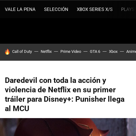
VALE LA PENA
SELECCIÓN
XBOX SERIES X/S
PLAYS
HOY SE HABLA DE
Call of Duty
Netflix
Prime Video
GTA 6
Xbox
Anim
Daredevil con toda la acción y
violencia de Netflix en su primer
tráiler para Disney+: Punisher llega
al MCU