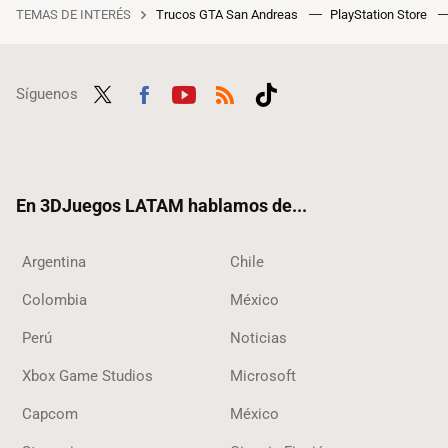
TEMAS DE INTERÉS
Trucos GTA San Andreas
PlayStation Store
Síguenos
Twit
Fac
Yout
RSS
Tikt
ter
ebo
ube
ok
ok
En 3DJuegos LATAM hablamos de...
Argentina
Chile
Colombia
México
Perú
Noticias
Xbox Game Studios
Microsoft
Capcom
México