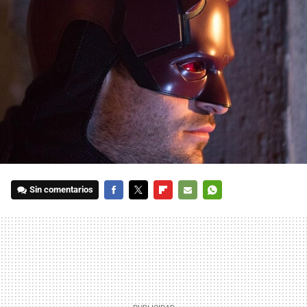
Sin comentarios
FACEBOOK
TWITTER
FLIPBOARD
E-
WHATSAPP
MAIL