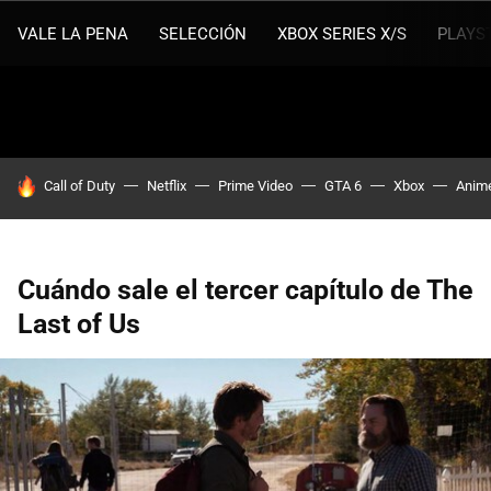
VALE LA PENA
SELECCIÓN
XBOX SERIES X/S
PLAYS
HOY SE HABLA DE
Call of Duty
Netflix
Prime Video
GTA 6
Xbox
Anim
Cuándo sale el tercer capítulo de The
Last of Us