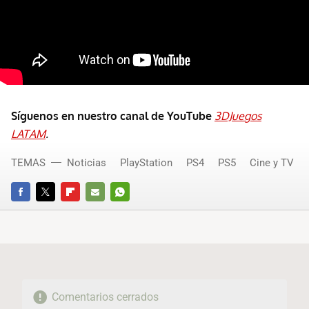
Síguenos en nuestro canal de YouTube
3DJuegos
LATAM
.
TEMAS
Noticias
PlayStation
PS4
PS5
Cine y TV
FACEBOOK
TWITTER
FLIPBOARD
E-
WHATSAPP
MAIL
Comentarios cerrados