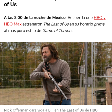
of Us
A las 8:00 de la noche de México
. Recuerda que
HBO y
HBO Max
estrenaron
The Last of Us
en su horario
prime
...
al más puro estilo de
Game of Thrones
.
Nick Offerman dará vida a Bill en The Last of Us de HBO