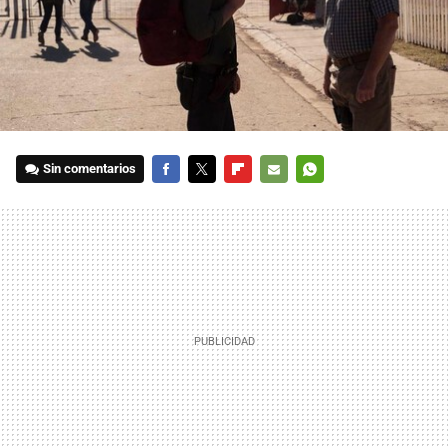
Sin comentarios
FACEBOOK
TWITTER
FLIPBOARD
E-
WHATSAPP
MAIL