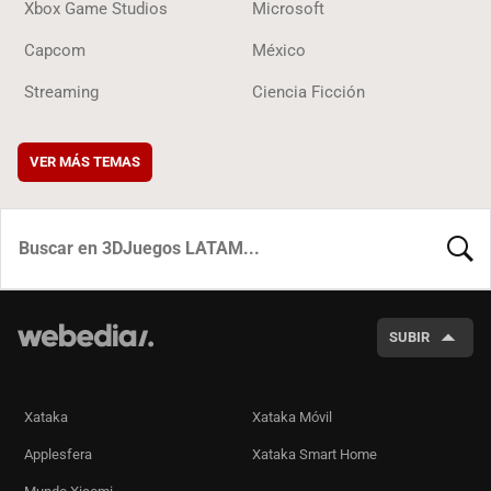
Xbox Game Studios
Microsoft
Capcom
México
Streaming
Ciencia Ficción
VER MÁS TEMAS
BUSCA
SUBIR
Xataka
Xataka Móvil
Applesfera
Xataka Smart Home