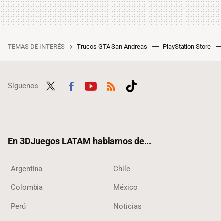
TEMAS DE INTERÉS
Trucos GTA San Andreas
PlayStation Store
Síguenos
Twit
Fac
Yout
RSS
Tikt
ter
ebo
ube
ok
ok
En 3DJuegos LATAM hablamos de...
Argentina
Chile
Colombia
México
Perú
Noticias