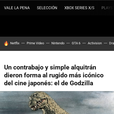
VALE LA PENA
SELECCIÓN
XBOX SERIES X/S
PLAYS
HOY SE HABLA DE
Netflix
Prime Video
Nintendo
GTA 6
Activision
Dra
Un contrabajo y simple alquitrán
dieron forma al rugido más icónico
del cine japonés: el de Godzilla