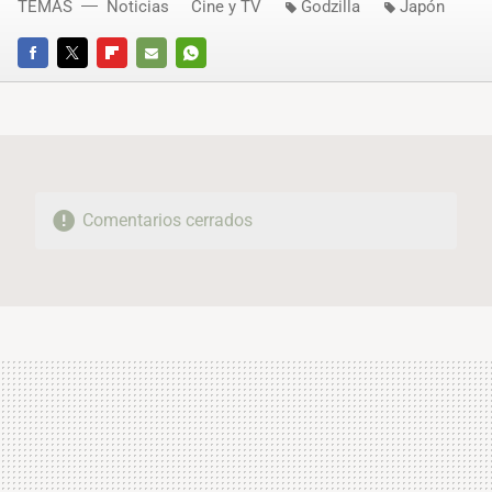
TEMAS
Noticias
Cine y TV
Godzilla
Japón
FACEBOOK
TWITTER
FLIPBOARD
E-
WHATSAPP
MAIL
Comentarios cerrados