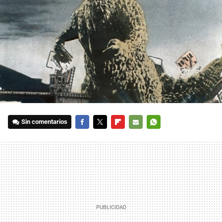
Sin comentarios
FACEBOOK
TWITTER
FLIPBOARD
E-
WHATSAPP
MAIL