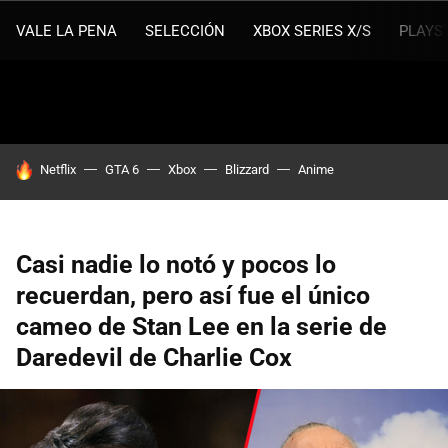
VALE LA PENA
SELECCIÓN
XBOX SERIES X/S
PLAYS
HOY SE HABLA DE
Netflix
GTA 6
Xbox
Blizzard
Anime
Casi nadie lo notó y pocos lo
recuerdan, pero así fue el único
cameo de Stan Lee en la serie de
Daredevil de Charlie Cox