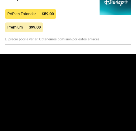
PVP en Estandar —
$
59.00
Premium —
$
99.00
El precio podría variar. Obtenemos comisión por estos enlaces