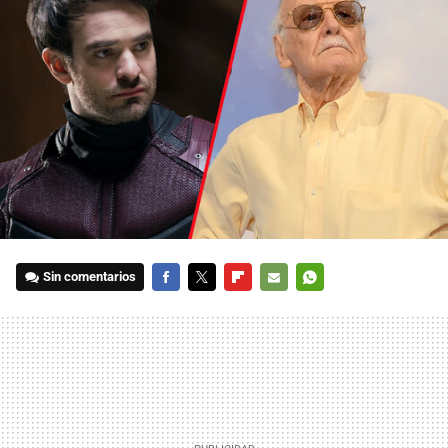
Sin comentarios
FACEBOOK
TWITTER
FLIPBOARD
E-
WHATSAPP
MAIL