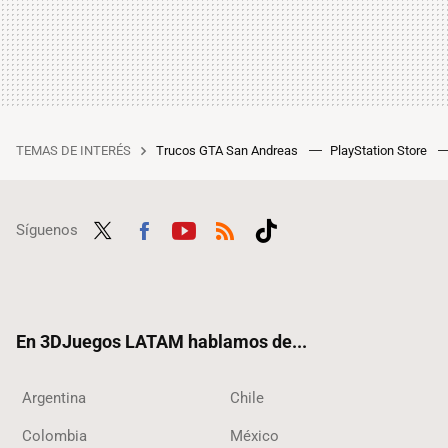
TEMAS DE INTERÉS
Trucos GTA San Andreas
PlayStation Store
Síguenos
Twit
Fac
Yout
RSS
Tikt
ter
ebo
ube
ok
ok
En 3DJuegos LATAM hablamos de...
Argentina
Chile
Colombia
México