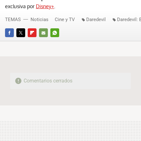
exclusiva por
Disney+
.
TEMAS
Noticias
Cine y TV
Daredevil
Daredevil: 
FACEBOOK
TWITTER
FLIPBOARD
E-
WHATSAPP
MAIL
Comentarios cerrados