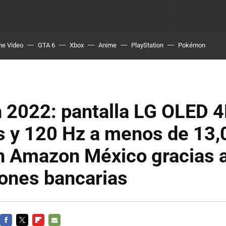
me Video
GTA 6
Xbox
Anime
PlayStation
Pokémon
 2022: pantalla LG OLED 4
s y 120 Hz a menos de 13,
n Amazon México gracias a
ones bancarias