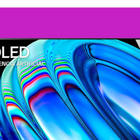
FACEBOOK
TWITTER
FLIPBOARD
E-
MAIL