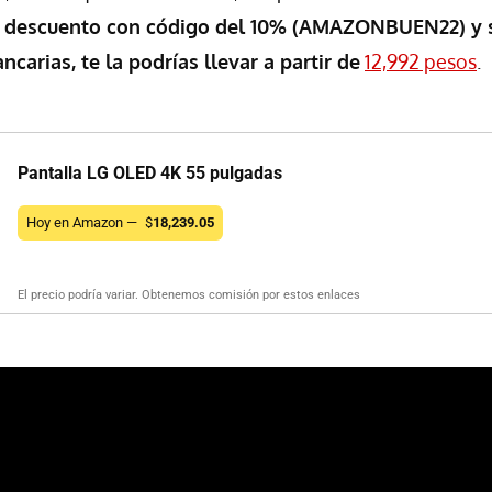
 descuento con código del 10% (AMAZONBUEN22) y 
ncarias, te la podrías llevar a partir de
12,992 pesos
.
Pantalla LG OLED 4K 55 pulgadas
Hoy en Amazon —
$
18,239.05
El precio podría variar. Obtenemos comisión por estos enlaces