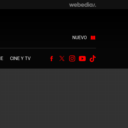
NUEVO
ME
CINE Y TV
Facebook
Twitter
Instagram
Youtube
Tiktok