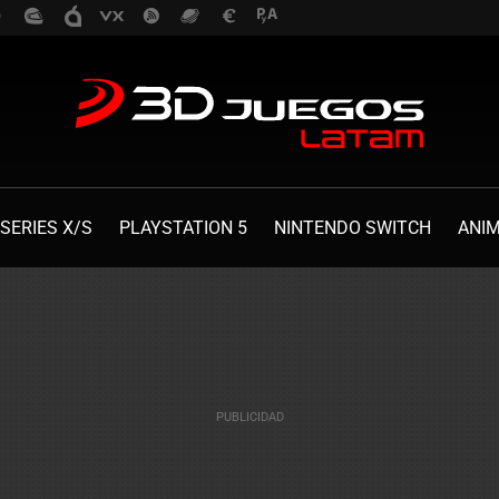
SERIES X/S
PLAYSTATION 5
NINTENDO SWITCH
ANI