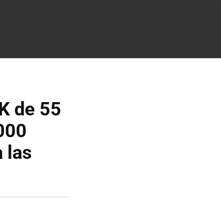
K de 55
000
 las