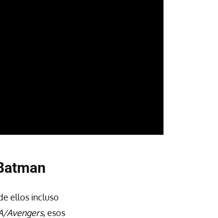
 Batman
e ellos incluso
A/Avengers
, esos