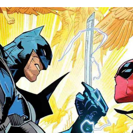
ACEBOOK
TWITTER
FLIPBOARD
E-
MAIL