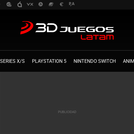
SERIES X/S
PLAYSTATION 5
NINTENDO SWITCH
ANI