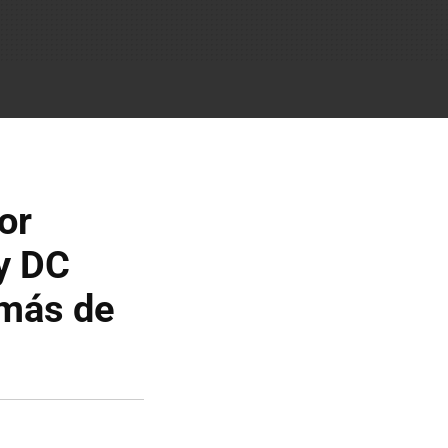
or
 y DC
 más de