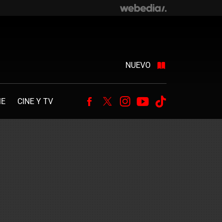
NUEVO
ME
CINE Y TV
Facebook
Twitter
Instagram
Youtube
Tiktok