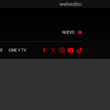
NUEVO
ME
CINE Y TV
Facebook
Twitter
Instagram
Youtube
Tiktok