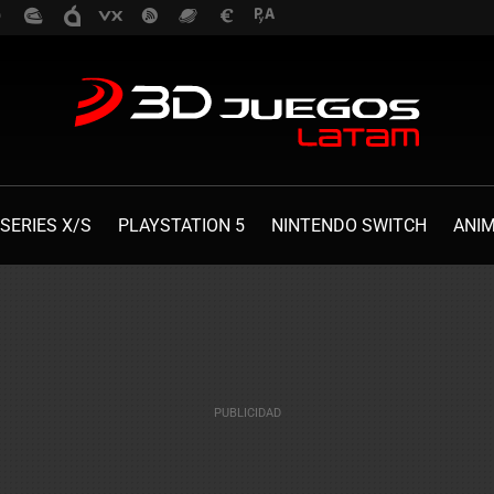
SERIES X/S
PLAYSTATION 5
NINTENDO SWITCH
ANI