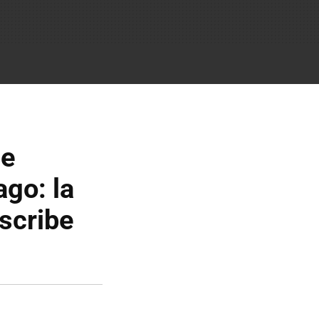
ue
go: la
scribe