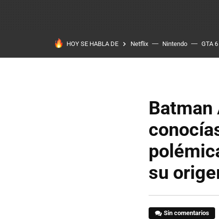
HOY SE HABLA DE
Netflix
Nintendo
GTA 6
Batman 
conocías
polémic
su orige
Sin comentarios