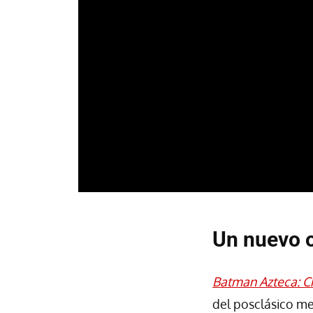
Un nuevo o
Batman Azteca: C
del posclásico m