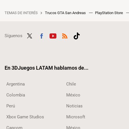
TEMAS DE INTERÉS
Trucos GTA San Andreas
PlayStation Store
Síguenos
Twit
Fac
Yout
RSS
Tikt
ter
ebo
ube
ok
ok
En 3DJuegos LATAM hablamos de...
Argentina
Chile
Colombia
México
Perú
Noticias
Xbox Game Studios
Microsoft
Capcom
México