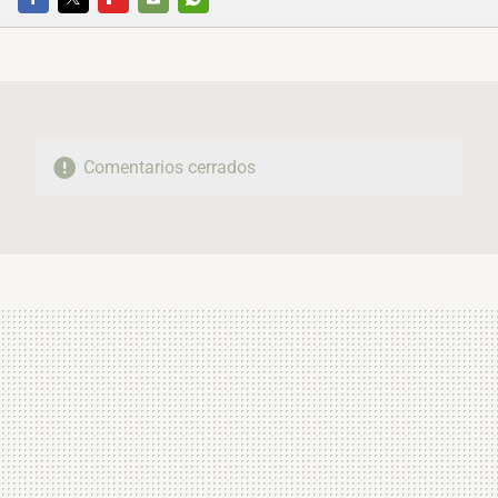
FACEBOOK
TWITTER
FLIPBOARD
E-
WHATSAPP
MAIL
Comentarios cerrados