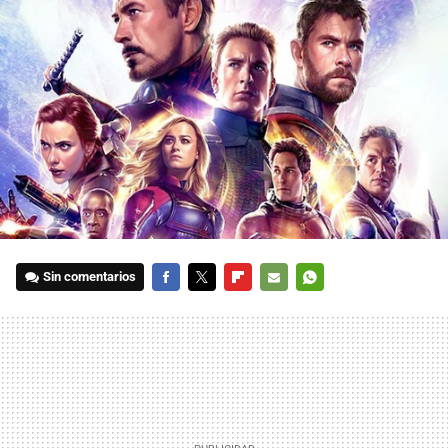
Sin comentarios
FACEBOOK
TWITTER
FLIPBOARD
E-
WHATSAPP
MAIL