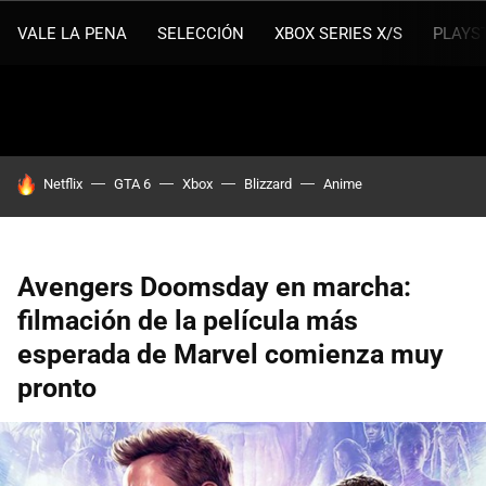
VALE LA PENA
SELECCIÓN
XBOX SERIES X/S
PLAYS
HOY SE HABLA DE
Netflix
GTA 6
Xbox
Blizzard
Anime
Avengers Doomsday en marcha:
filmación de la película más
esperada de Marvel comienza muy
pronto