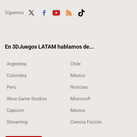
Síguenos
Twit
Fac
Yout
RSS
Tikt
ter
ebo
ube
ok
ok
En 3DJuegos LATAM hablamos de...
Argentina
Chile
Colombia
México
Perú
Noticias
Xbox Game Studios
Microsoft
Capcom
México
Streaming
Ciencia Ficción