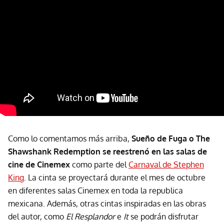
Como lo comentamos más arriba,
Sueño de Fuga o The
Shawshank Redemption se reestrenó en las salas de
cine de Cinemex
como parte del
Carnaval de Stephen
King
. La cinta se proyectará durante el mes de octubre
en diferentes salas Cinemex en toda la republica
mexicana. Además, otras cintas inspiradas en las obras
del autor, como
El Resplandor
e
It
se podrán disfrutar