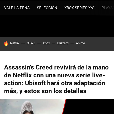
VALE LA PENA
SELECCIÓN
XBOX SERIES X/S
PLAYS
HOY SE HABLA DE
Netflix
GTA 6
Xbox
Blizzard
Anime
Assassin's Creed revivirá de la mano
de Netflix con una nueva serie live-
action: Ubisoft hará otra adaptación
más, y estos son los detalles