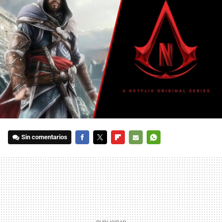
Sin comentarios
FACEBOOK
TWITTER
FLIPBOARD
E-
WHATSAPP
MAIL