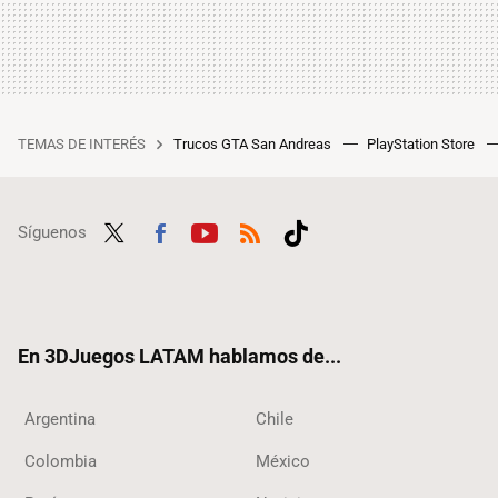
TEMAS DE INTERÉS
Trucos GTA San Andreas
PlayStation Store
Síguenos
Twit
Fac
Yout
RSS
Tikt
ter
ebo
ube
ok
ok
En 3DJuegos LATAM hablamos de...
Argentina
Chile
Colombia
México