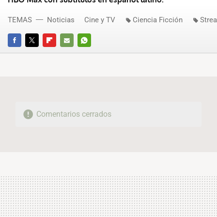
TEMAS
Noticias
Cine y TV
Ciencia Ficción
Stre
FACEBOOK
TWITTER
FLIPBOARD
E-
WHATSAPP
MAIL
Comentarios cerrados