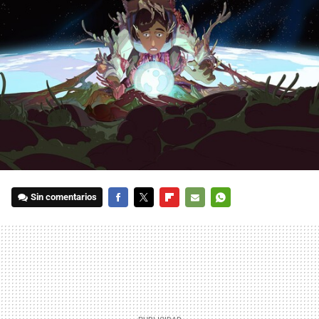
Sin comentarios
FACEBOOK
TWITTER
FLIPBOARD
E-
WHATSAPP
MAIL