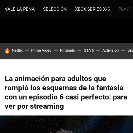
VALE LA PENA
SELECCIÓN
XBOX SERIES X/S
PLAYS
HOY SE HABLA DE
Netflix
Prime Video
Nintendo
GTA 6
Activision
Dra
La animación para adultos que
rompió los esquemas de la fantasía
con un episodio 6 casi perfecto: para
ver por streaming