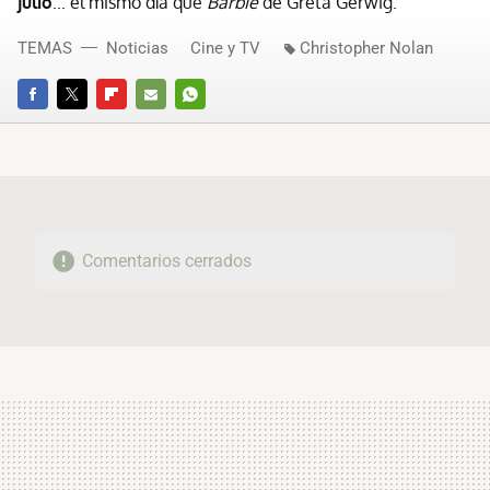
julio
... el mismo día que
Barbie
de Greta Gerwig.
TEMAS
Noticias
Cine y TV
Christopher Nolan
FACEBOOK
TWITTER
FLIPBOARD
E-
WHATSAPP
MAIL
Comentarios cerrados