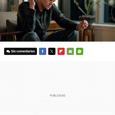
Sin comentarios
FACEBOOK
TWITTER
FLIPBOARD
E-
WHATSAPP
MAIL