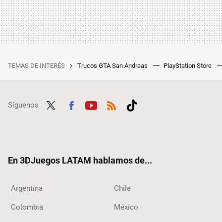
TEMAS DE INTERÉS
Trucos GTA San Andreas
PlayStation Store
Síguenos
Twit
Fac
Yout
RSS
Tikt
ter
ebo
ube
ok
ok
En 3DJuegos LATAM hablamos de...
Argentina
Chile
Colombia
México