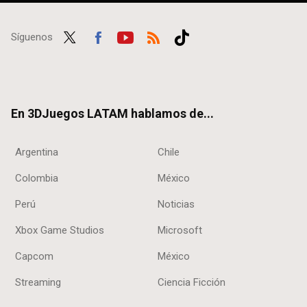
Síguenos
Twit
Fac
Yout
RSS
Tikt
ter
ebo
ube
ok
ok
En 3DJuegos LATAM hablamos de...
Argentina
Chile
Colombia
México
Perú
Noticias
Xbox Game Studios
Microsoft
Capcom
México
Streaming
Ciencia Ficción