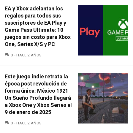
EA y Xbox adelantan los
regalos para todos sus
suscriptores de EA Play y
Game Pass Ultimate: 10
juegos sin costo para Xbox
One, Series X/S y PC
COMENTARIOS
0
HACE 2 AÑOS
Este juego indie retrata la
época post revolución de
forma única: México 1921
Un Sueño Profundo llegará
a Xbox One y Xbox Series el
9 de enero de 2025
COMENTARIOS
0
HACE 2 AÑOS