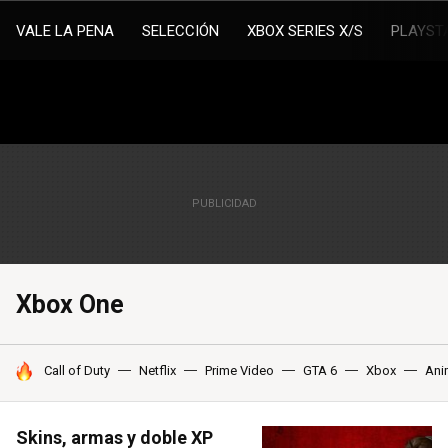
VALE LA PENA
SELECCIÓN
XBOX SERIES X/S
PLAYST
Xbox One
HOY SE HABLA DE
Call of Duty
Netflix
Prime Video
GTA 6
Xbox
Ani
Skins, armas y doble XP