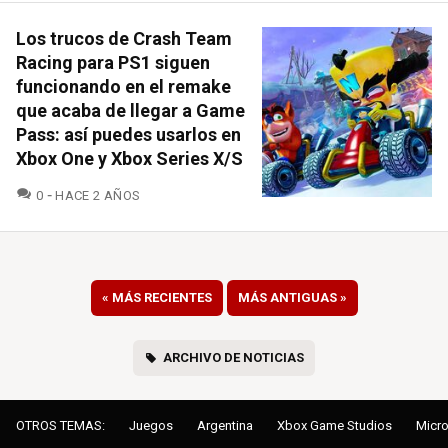
Los trucos de Crash Team
Racing para PS1 siguen
funcionando en el remake
que acaba de llegar a Game
Pass: así puedes usarlos en
Xbox One y Xbox Series X/S
COMENTARIOS
0
HACE 2 AÑOS
«
MÁS RECIENTES
MÁS ANTIGUAS
»
ARCHIVO DE NOTICIAS
OTROS TEMAS:
Juegos
Argentina
Xbox Game Studios
Micro