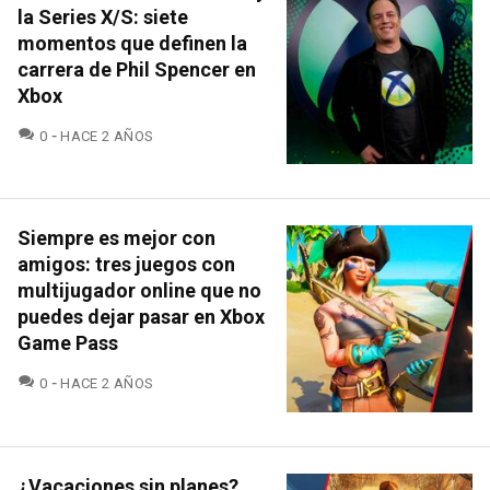
la Series X/S: siete
momentos que definen la
carrera de Phil Spencer en
Xbox
COMENTARIOS
0
HACE 2 AÑOS
Siempre es mejor con
amigos: tres juegos con
multijugador online que no
puedes dejar pasar en Xbox
Game Pass
COMENTARIOS
0
HACE 2 AÑOS
¿Vacaciones sin planes?