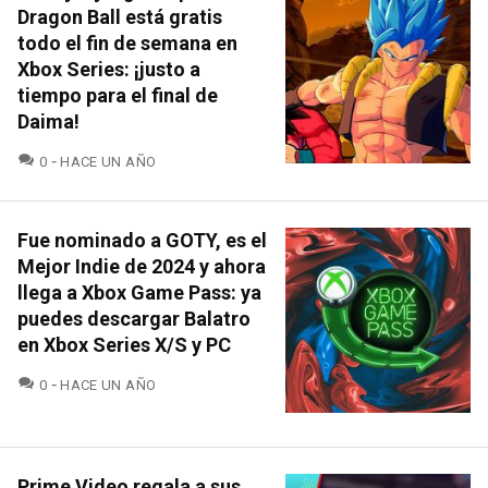
Dragon Ball está gratis
todo el fin de semana en
Xbox Series: ¡justo a
tiempo para el final de
Daima!
COMENTARIOS
0
HACE UN AÑO
Fue nominado a GOTY, es el
Mejor Indie de 2024 y ahora
llega a Xbox Game Pass: ya
puedes descargar Balatro
en Xbox Series X/S y PC
COMENTARIOS
0
HACE UN AÑO
Prime Video regala a sus