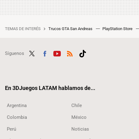
TEMAS DE INTERÉS
Trucos GTA San Andreas
PlayStation Store
Síguenos
Twit
Fac
Yout
RSS
Tikt
ter
ebo
ube
ok
ok
En 3DJuegos LATAM hablamos de...
Argentina
Chile
Colombia
México
Perú
Noticias