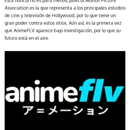
Esta noticia no es para menos, pues la Motion Picture
Association es la que representa a los principales estudios
de cine y televisión de Hollywood, por lo que tiene un
gran poder contra estos sitios. Aún así, es la primera vez
que AnimeFLV aparece bajo investigación, por lo que su
futuro está en el aire.