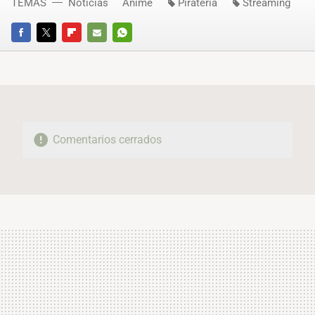
TEMAS
Noticias
Anime
Piratería
Streaming
FACEBOOK
TWITTER
FLIPBOARD
E-
WHATSAPP
MAIL
Comentarios cerrados