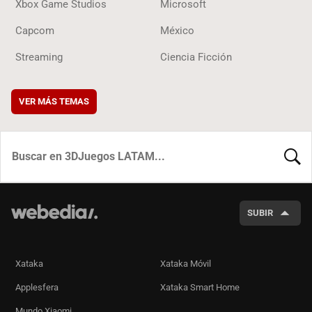
Xbox Game Studios
Microsoft
Capcom
México
Streaming
Ciencia Ficción
VER MÁS TEMAS
BUSCA
SUBIR
Xataka
Xataka Móvil
Applesfera
Xataka Smart Home
Mundo Xiaomi