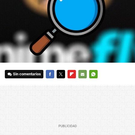
Sin comentarios
FACEBOOK
TWITTER
FLIPBOARD
E-
WHATSAPP
MAIL