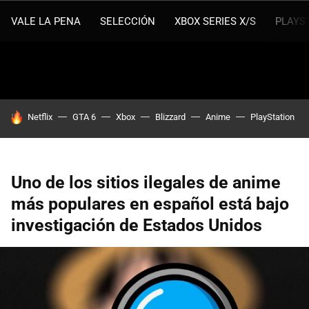
VALE LA PENA
SELECCIÓN
XBOX SERIES X/S
PLAYS
HOY SE HABLA DE
Netflix
GTA 6
Xbox
Blizzard
Anime
PlayStation
Uno de los sitios ilegales de anime
más populares en español está bajo
investigación de Estados Unidos