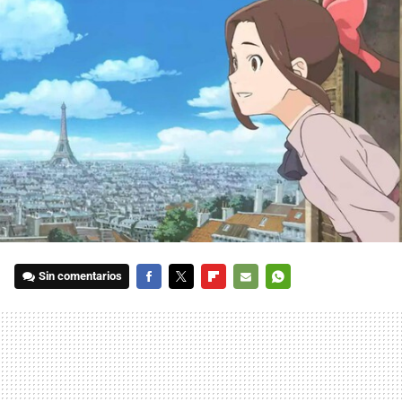
Sin comentarios
FACEBOOK
TWITTER
FLIPBOARD
E-
WHATSAPP
MAIL