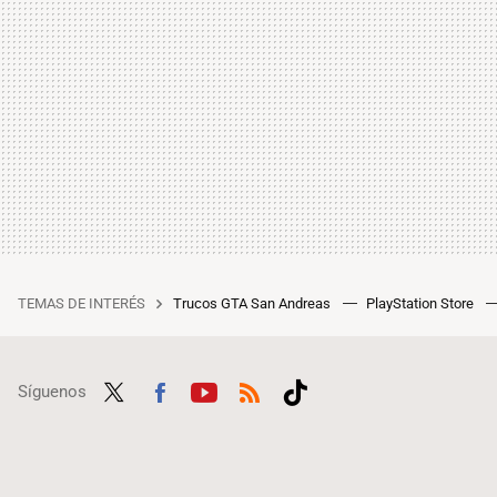
TEMAS DE INTERÉS
Trucos GTA San Andreas
PlayStation Store
Síguenos
Twit
Fac
Yout
RSS
Tikt
ter
ebo
ube
ok
ok