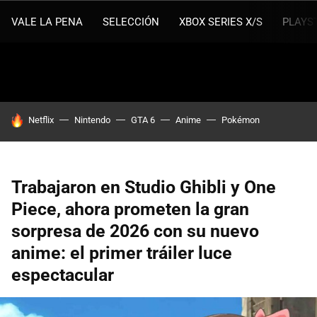
VALE LA PENA
SELECCIÓN
XBOX SERIES X/S
PLAYS
HOY SE HABLA DE
Netflix
Nintendo
GTA 6
Anime
Pokémon
Trabajaron en Studio Ghibli y One
Piece, ahora prometen la gran
sorpresa de 2026 con su nuevo
anime: el primer tráiler luce
espectacular