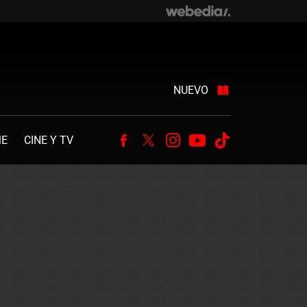
NUEVO
ME
CINE Y TV
Facebook
Twitter
Instagram
Youtube
Tiktok