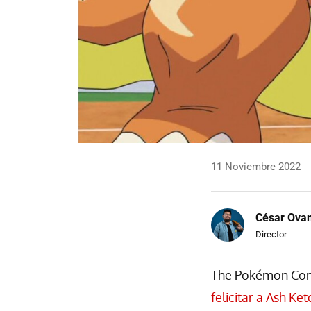
11 Noviembre 2022
César Ova
Director
The Pokémon Comp
felicitar a Ash K