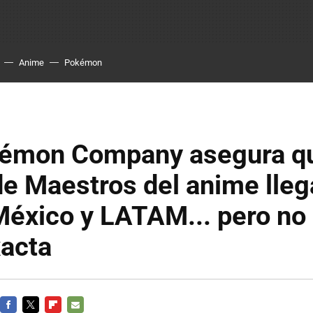
Anime
Pokémon
émon Company asegura qu
e Maestros del anime lleg
éxico y LATAM... pero no 
xacta