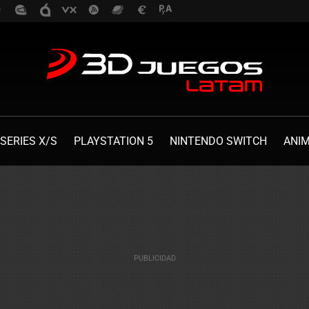
SERIES X/S
PLAYSTATION 5
NINTENDO SWITCH
ANI