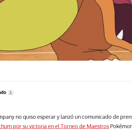
ndo
any no quiso esperar y lanzó un comunicado de prensa
etchum por su victoria en el Torneo de Maestros
Pokémon,