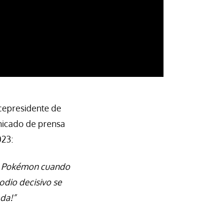
icepresidente de
nicado de prensa
023:
de Pokémon cuando
odio decisivo se
da!”