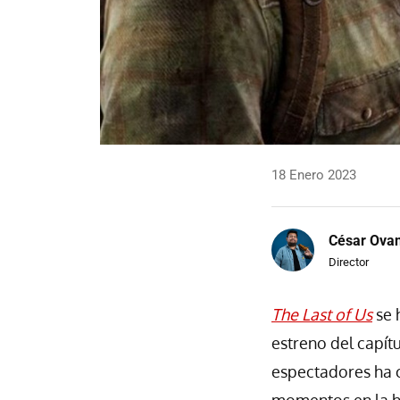
18 Enero 2023
César Ova
Director
The Last of Us
se 
estreno del capít
espectadores ha co
momentos en la hi