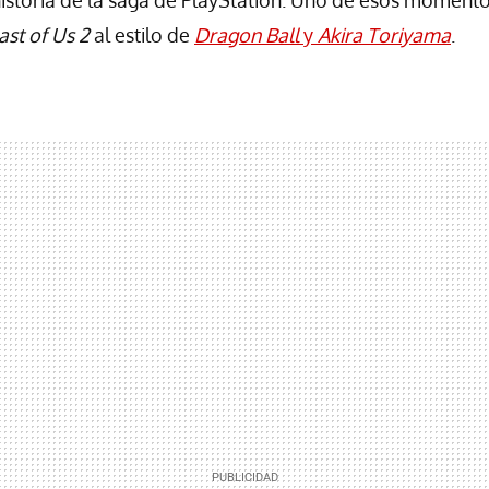
ast of Us 2
al estilo de
Dragon Ball
y
Akira Toriyama
.