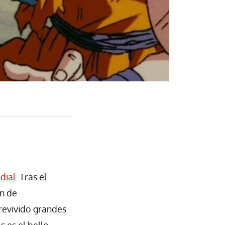
dial
. Tras el
ón de
 revivido grandes
 es el bello