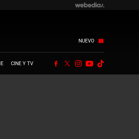
NUEVO
ME
CINE Y TV
Facebook
Twitter
Instagram
Youtube
Tiktok