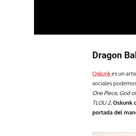
Dragon Bal
Oskunk
es un arti
sociales podemos 
One Piece
,
God o
TLOU 2
,
Oskunk d
portada del ma