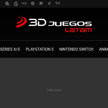
SERIES X/S
PLAYSTATION 5
NINTENDO SWITCH
ANI