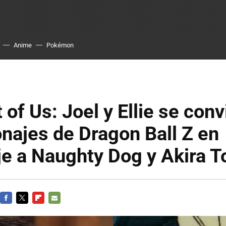
Anime
Pokémon
 of Us: Joel y Ellie se conv
najes de Dragon Ball Z en
e a Naughty Dog y Akira T
FACEBOOK
TWITTER
FLIPBOARD
E-
MAIL