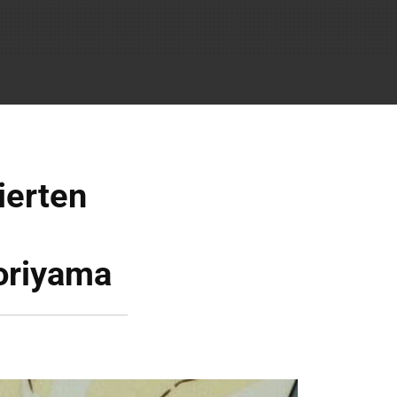
ierten
oriyama