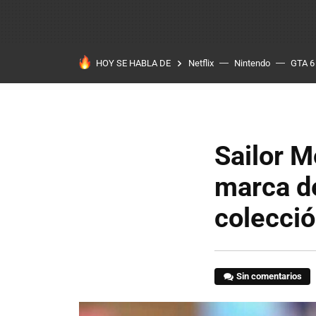
HOY SE HABLA DE
Netflix
Nintendo
GTA 6
Sailor M
marca de
colecci
Sin comentarios