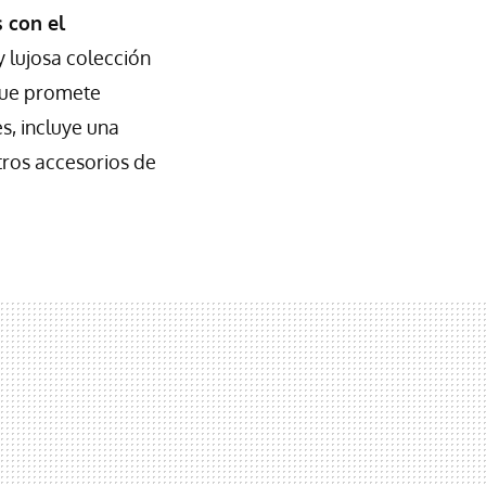
 con el
y lujosa colección
 que promete
es, incluye una
tros accesorios de