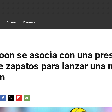
Anime
Pokémon
oon se asocia con una pre
 zapatos para lanzar una 
ón
FACEBOOK
TWITTER
FLIPBOARD
E-
MAIL