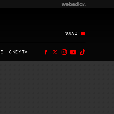
NUEVO
ME
CINE Y TV
Facebook
Twitter
Instagram
Youtube
Tiktok