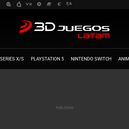
SERIES X/S
PLAYSTATION 5
NINTENDO SWITCH
ANI