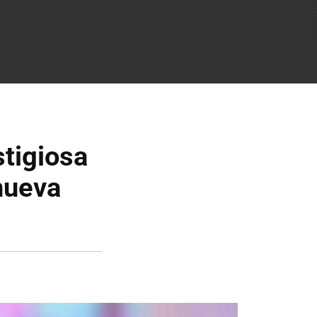
stigiosa
nueva