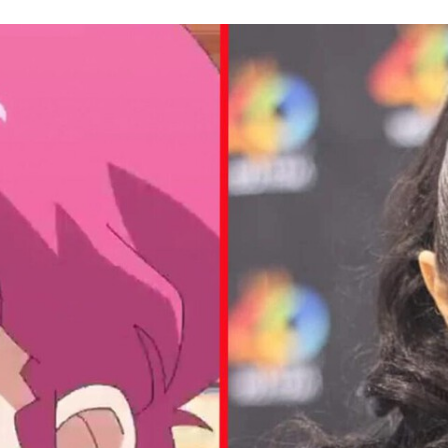
FACEBOOK
TWITTER
FLIPBOARD
E-
MAIL