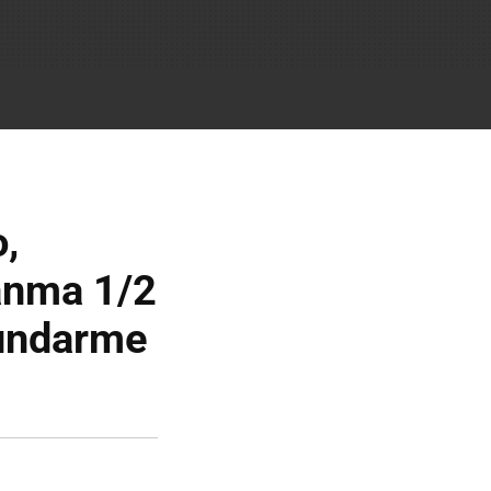
,
Ranma 1/2
tundarme