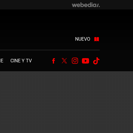
NUEVO
ME
CINE Y TV
Facebook
Twitter
Instagram
Youtube
Tiktok