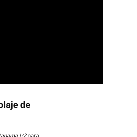
blaje de
anama 1/2
para