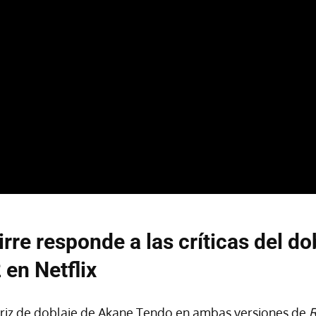
rre responde a las críticas del do
en Netflix
triz de doblaje de Akane Tendo en ambas versiones de
R