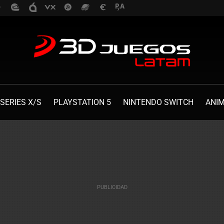
SERIES X/S
PLAYSTATION 5
NINTENDO SWITCH
ANI