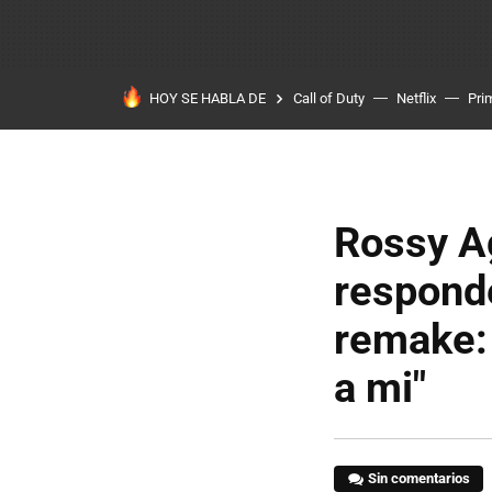
HOY SE HABLA DE
Call of Duty
Netflix
Pri
Rossy Ag
responde
remake: 
a mi"
Sin comentarios