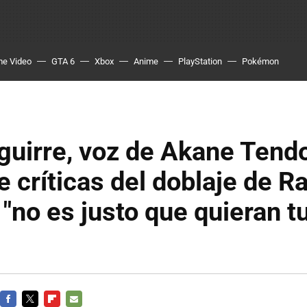
me Video
GTA 6
Xbox
Anime
PlayStation
Pokémon
uirre, voz de Akane Tendo
 críticas del doblaje de 
"no es justo que quieran 