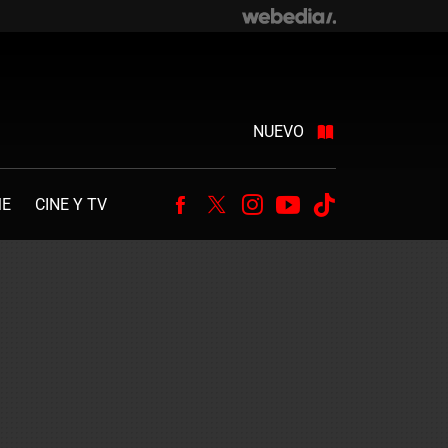
NUEVO
ME
CINE Y TV
Facebook
Twitter
Instagram
Youtube
Tiktok