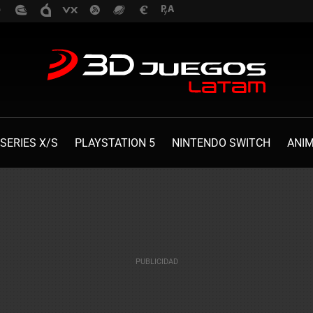
SERIES X/S
PLAYSTATION 5
NINTENDO SWITCH
ANI