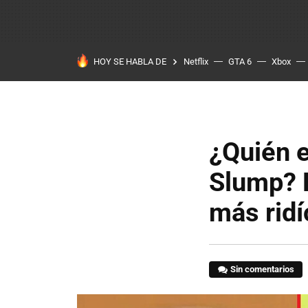
HOY SE HABLA DE
Netflix
GTA 6
Xbox
¿Quién e
Slump? 
más ridí
Sin comentarios