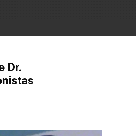
e Dr.
onistas