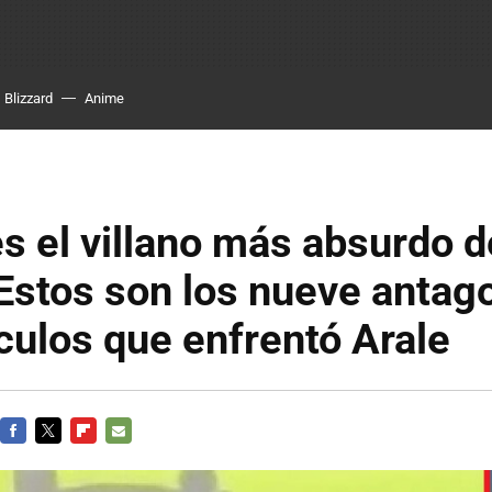
Blizzard
Anime
s el villano más absurdo d
Estos son los nueve antag
culos que enfrentó Arale
FACEBOOK
TWITTER
FLIPBOARD
E-
MAIL