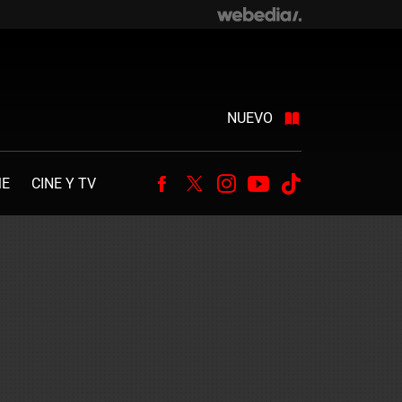
NUEVO
ME
CINE Y TV
Facebook
Twitter
Instagram
Youtube
Tiktok