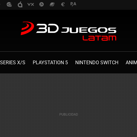
SERIES X/S
PLAYSTATION 5
NINTENDO SWITCH
ANI