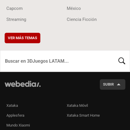
Capcom
México
Streaming
Ciencia Ficción
VER MÁS TEMAS
BUSCA
SUBIR
Xataka
Xataka Móvil
Applesfera
Xataka Smart Home
Mundo Xiaomi