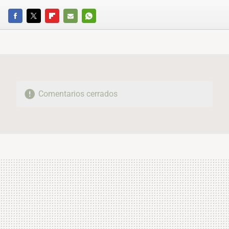
FACEBOOK
TWITTER
FLIPBOARD
E-
WHATSAPP
MAIL
Comentarios cerrados