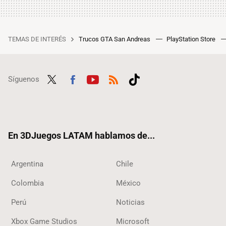
TEMAS DE INTERÉS
Trucos GTA San Andreas
PlayStation Store
Síguenos
Twit
Fac
Yout
RSS
Tikt
ter
ebo
ube
ok
ok
En 3DJuegos LATAM hablamos de...
Argentina
Chile
Colombia
México
Perú
Noticias
Xbox Game Studios
Microsoft