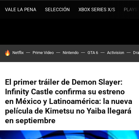
VALE LA PENA
SELECCIÓN
XBOX SERIES X/S
PLAYS
HOY SE HABLA DE
Netflix
Prime Video
Nintendo
GTA 6
Activision
Dra
El primer tráiler de Demon Slayer:
Infinity Castle confirma su estreno
en México y Latinoamérica: la nueva
película de Kimetsu no Yaiba llegará
en septiembre