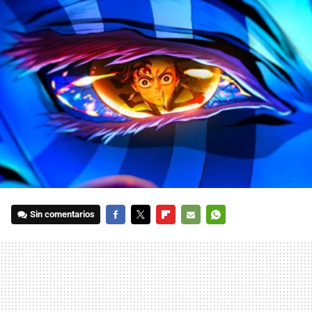
Sin comentarios
FACEBOOK
TWITTER
FLIPBOARD
E-
WHATSAPP
MAIL