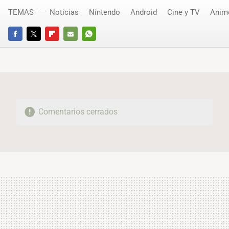
TEMAS
Noticias
Nintendo
Android
Cine y TV
Anim
FACEBOOK
TWITTER
FLIPBOARD
E-
WHATSAPP
MAIL
Comentarios cerrados