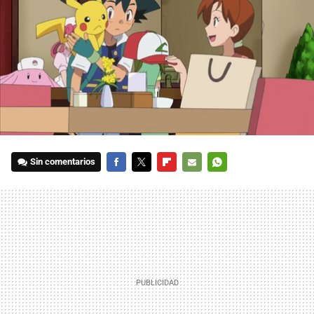
Sin comentarios
FACEBOOK
TWITTER
FLIPBOARD
E-
WHATSAPP
MAIL