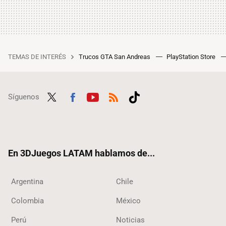
TEMAS DE INTERÉS
Trucos GTA San Andreas
PlayStation Store
Síguenos
Twit
Fac
Yout
RSS
Tikt
ter
ebo
ube
ok
ok
En 3DJuegos LATAM hablamos de...
Argentina
Chile
Colombia
México
Perú
Noticias