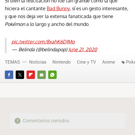
Si bien la felicitación no fue tan grande como la que
hiciera el cantante
Bad Bunny
, sí es un gesto interesante,
y que nos deja ver la extensa fanaticada que tiene
Pokémon
a lo largo y ancho del mundo.
pic.twitter.com/8xahK6DJMq
— Belinda (@belindapop)
June 21, 2020
TEMAS
Noticias
Nintendo
Cine y TV
Anime
Pok
FACEBOOK
TWITTER
FLIPBOARD
E-
WHATSAPP
MAIL
Comentarios cerrados