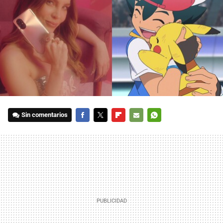
Sin comentarios
FACEBOOK
TWITTER
FLIPBOARD
E-
WHATSAPP
MAIL