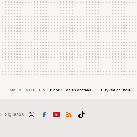
TEMAS DE INTERÉS
Trucos GTA San Andreas
PlayStation Store
Síguenos
Twit
Fac
Yout
RSS
Tikt
ter
ebo
ube
ok