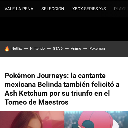
VALE LA PENA
SELECCIÓN
XBOX SERIES X/S
PLAYS
HOY SE HABLA DE
Netflix
Nintendo
GTA 6
Anime
Pokémon
Pokémon Journeys: la cantante
mexicana Belinda también felicitó a
Ash Ketchum por su triunfo en el
Torneo de Maestros