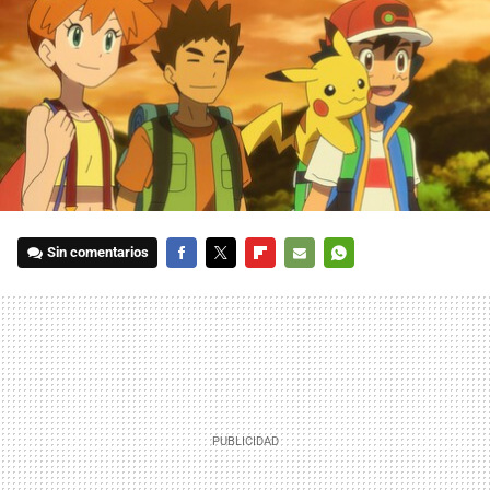
Sin comentarios
FACEBOOK
TWITTER
FLIPBOARD
E-
WHATSAPP
MAIL