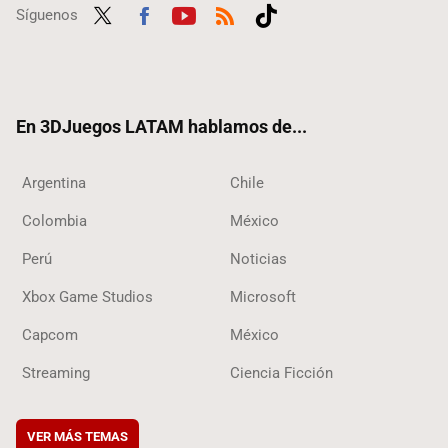
Síguenos
Twit
Fac
Yout
RSS
Tikt
ter
ebo
ube
ok
ok
En 3DJuegos LATAM hablamos de...
Argentina
Chile
Colombia
México
Perú
Noticias
Xbox Game Studios
Microsoft
Capcom
México
Streaming
Ciencia Ficción
VER MÁS TEMAS