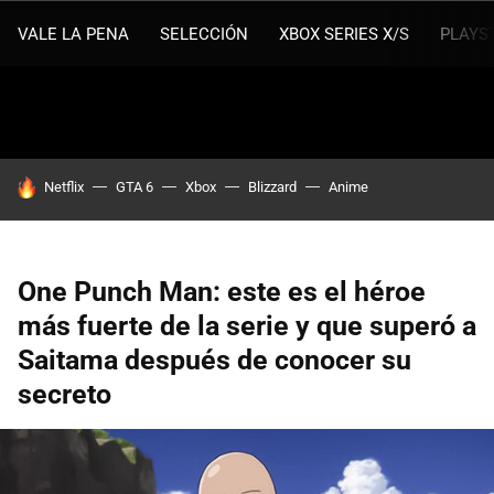
VALE LA PENA
SELECCIÓN
XBOX SERIES X/S
PLAYS
HOY SE HABLA DE
Netflix
GTA 6
Xbox
Blizzard
Anime
One Punch Man: este es el héroe
más fuerte de la serie y que superó a
Saitama después de conocer su
secreto