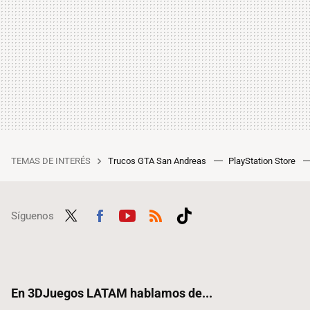
TEMAS DE INTERÉS
Trucos GTA San Andreas
PlayStation Store
Síguenos
Twit
Fac
Yout
RSS
Tikt
ter
ebo
ube
ok
ok
En 3DJuegos LATAM hablamos de...