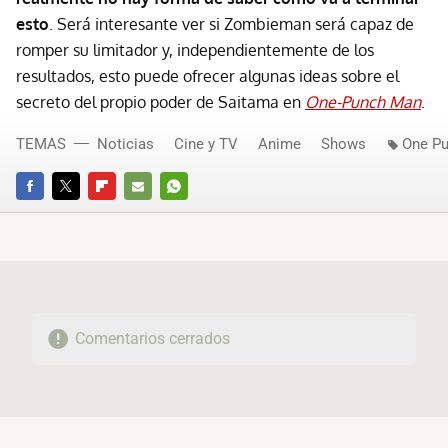
esto
. Será interesante ver si Zombieman será capaz de
romper su limitador y, independientemente de los
resultados, esto puede ofrecer algunas ideas sobre el
secreto del propio poder de Saitama en
One-Punch Man
.
TEMAS
Noticias
Cine y TV
Anime
Shows
One P
FACEBOOK
TWITTER
FLIPBOARD
E-
WHATSAPP
MAIL
Comentarios cerrados