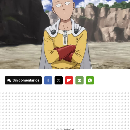
Sin comentarios
FACEBOOK
TWITTER
FLIPBOARD
E-
WHATSAPP
MAIL