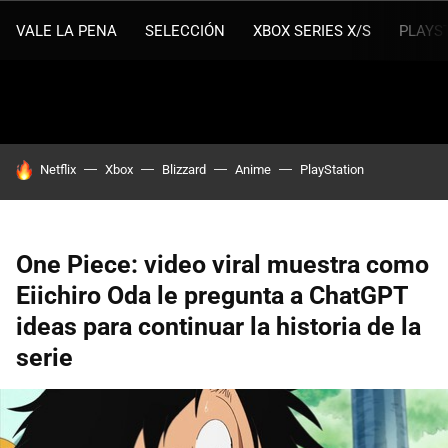
VALE LA PENA
SELECCIÓN
XBOX SERIES X/S
PLAYS
HOY SE HABLA DE
Netflix
Xbox
Blizzard
Anime
PlayStation
One Piece: video viral muestra como
Eiichiro Oda le pregunta a ChatGPT
ideas para continuar la historia de la
serie