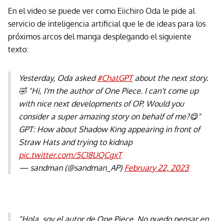
En el video se puede ver como Eiichiro Oda le pide al
servicio de inteligencia artificial que le de ideas para los
próximos arcos del manga desplegando el siguiente
texto:
Yesterday, Oda asked
#ChatGPT
about the next story.
🤣 "Hi, I'm the author of One Piece. I can't come up
with nice next developments of OP. Would you
consider a super amazing story on behalf of me?😋"
GPT: How about Shadow King appearing in front of
Straw Hats and trying to kidnap
pic.twitter.com/5C18UQCgxT
— sandman (@sandman_AP)
February 22, 2023
"Hola, soy el autor de One Piece. No puedo pensar en