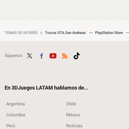
TEMAS DE INTERÉS
Trucos GTA San Andreas
PlayStation Store
Síguenos
Twit
Fac
Yout
RSS
Tikt
ter
ebo
ube
ok
ok
En 3DJuegos LATAM hablamos de...
Argentina
Chile
Colombia
México
Perú
Noticias