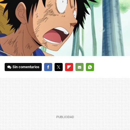
Sin comentarios
FACEBOOK
TWITTER
FLIPBOARD
E-
WHATSAPP
MAIL