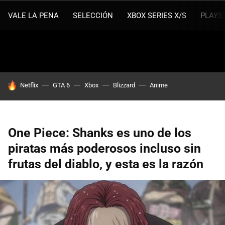
VALE LA PENA
SELECCIÓN
XBOX SERIES X/S
PLAYS
HOY SE HABLA DE
Netflix
GTA 6
Xbox
Blizzard
Anime
One Piece: Shanks es uno de los
piratas más poderosos incluso sin
frutas del diablo, y esta es la razón