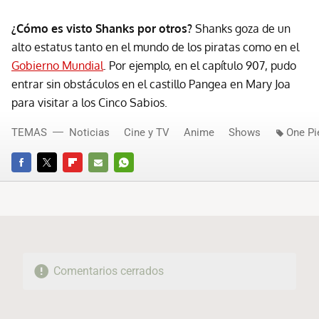
¿Cómo es visto Shanks por otros?
Shanks goza de un
alto estatus tanto en el mundo de los piratas como en el
Gobierno Mundial
. Por ejemplo, en el capítulo 907, pudo
entrar sin obstáculos en el castillo Pangea en Mary Joa
para visitar a los Cinco Sabios.
TEMAS
Noticias
Cine y TV
Anime
Shows
One Pi
FACEBOOK
TWITTER
FLIPBOARD
E-
WHATSAPP
MAIL
Comentarios cerrados