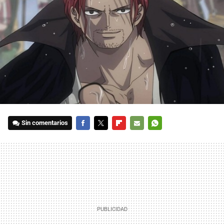
Sin comentarios
FACEBOOK
TWITTER
FLIPBOARD
E-
WHATSAPP
MAIL