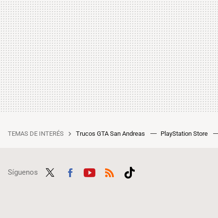
TEMAS DE INTERÉS
Trucos GTA San Andreas
PlayStation Store
Síguenos
Twit
Fac
Yout
RSS
Tikt
ter
ebo
ube
ok
ok