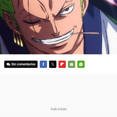
Sin comentarios
FACEBOOK
TWITTER
FLIPBOARD
E-
WHATSAPP
MAIL