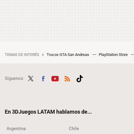
TEMAS DE INTERÉS
Trucos GTA San Andreas
PlayStation Store
Síguenos
Twit
Fac
Yout
RSS
Tikt
ter
ebo
ube
ok
ok
En 3DJuegos LATAM hablamos de...
Argentina
Chile