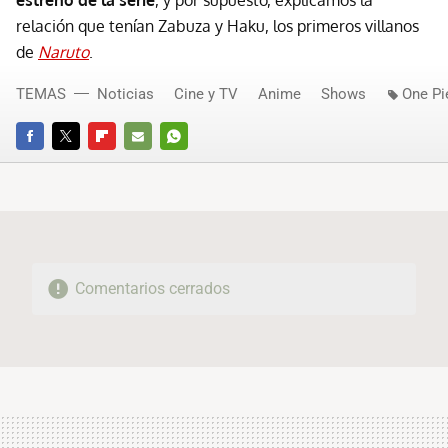
estreno de la serie
, y por supuesto, explicamos la
relación que tenían Zabuza y Haku, los primeros villanos
de
Naruto
.
TEMAS
Noticias
Cine y TV
Anime
Shows
One Pi
FACEBOOK
TWITTER
FLIPBOARD
E-
WHATSAPP
MAIL
Comentarios cerrados