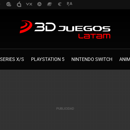
SERIES X/S
PLAYSTATION 5
NINTENDO SWITCH
ANI