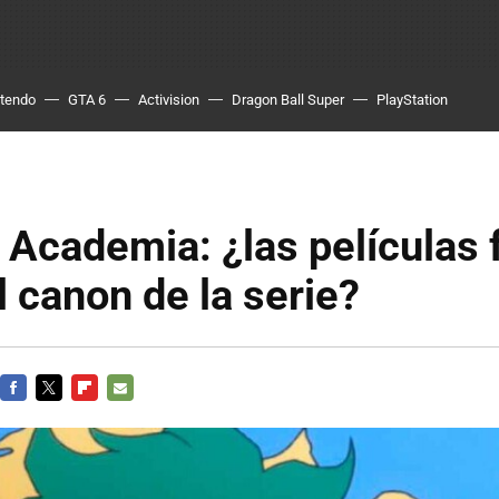
ntendo
GTA 6
Activision
Dragon Ball Super
PlayStation
 Academia: ¿las películas
l canon de la serie?
FACEBOOK
TWITTER
FLIPBOARD
E-
MAIL