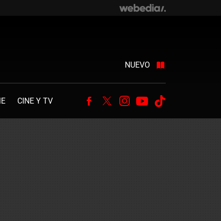
NUEVO
ME
CINE Y TV
Facebook
Twitter
Instagram
Youtube
Tiktok