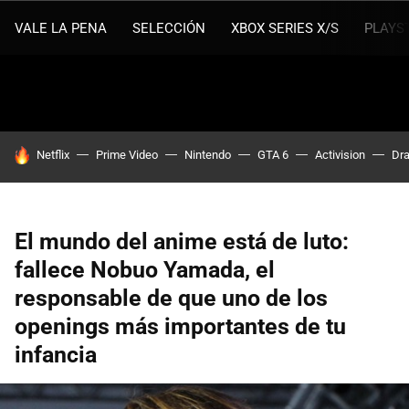
VALE LA PENA
SELECCIÓN
XBOX SERIES X/S
PLAYS
HOY SE HABLA DE
Netflix
Prime Video
Nintendo
GTA 6
Activision
Dra
El mundo del anime está de luto:
fallece Nobuo Yamada, el
responsable de que uno de los
openings más importantes de tu
infancia