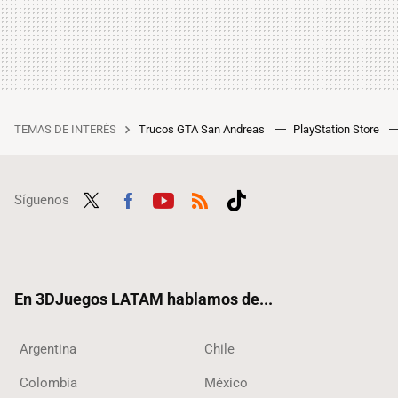
TEMAS DE INTERÉS
Trucos GTA San Andreas
PlayStation Store
Síguenos
Twit
Fac
Yout
RSS
Tikt
ter
ebo
ube
ok
ok
En 3DJuegos LATAM hablamos de...
Argentina
Chile
Colombia
México