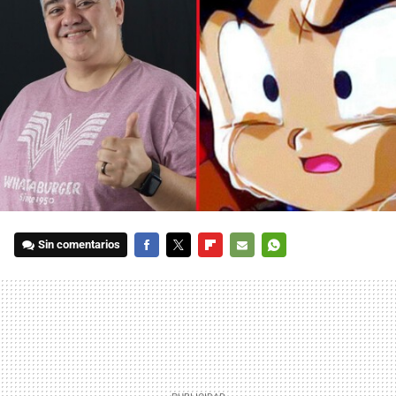
Sin comentarios
FACEBOOK
TWITTER
FLIPBOARD
E-
WHATSAPP
MAIL