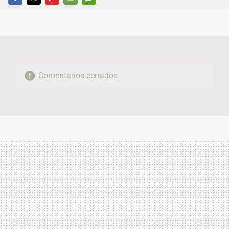
FACEBOOK
TWITTER
FLIPBOARD
E-
WHATSAPP
MAIL
Comentarios cerrados