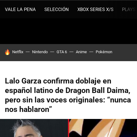
VALE LA PENA
SELECCIÓN
XBOX SERIES X/S
PLAYS
HOY SE HABLA DE
Netflix
Nintendo
GTA 6
Anime
Pokémon
Lalo Garza confirma doblaje en
español latino de Dragon Ball Daima,
pero sin las voces originales: “nunca
nos hablaron”