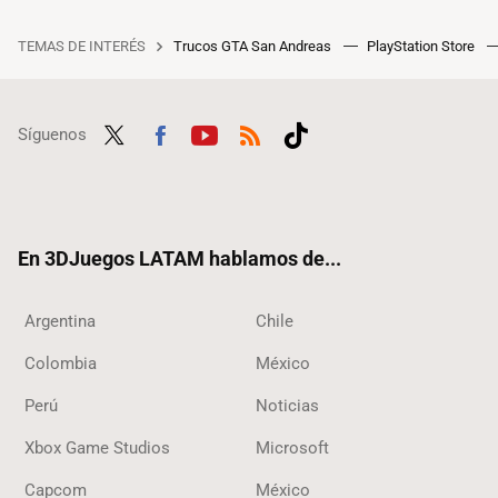
TEMAS DE INTERÉS
Trucos GTA San Andreas
PlayStation Store
Síguenos
Twit
Fac
Yout
RSS
Tikt
ter
ebo
ube
ok
ok
En 3DJuegos LATAM hablamos de...
Argentina
Chile
Colombia
México
Perú
Noticias
Xbox Game Studios
Microsoft
Capcom
México