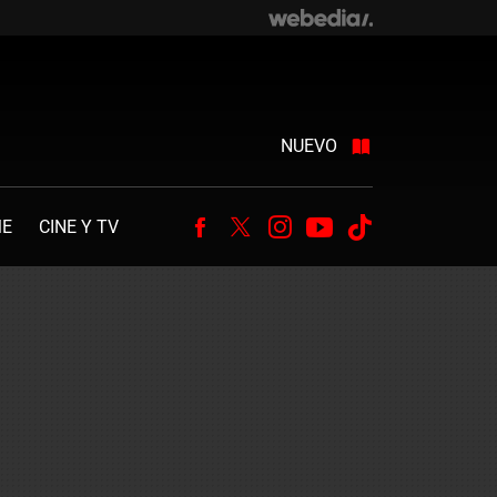
NUEVO
ME
CINE Y TV
Facebook
Twitter
Instagram
Youtube
Tiktok