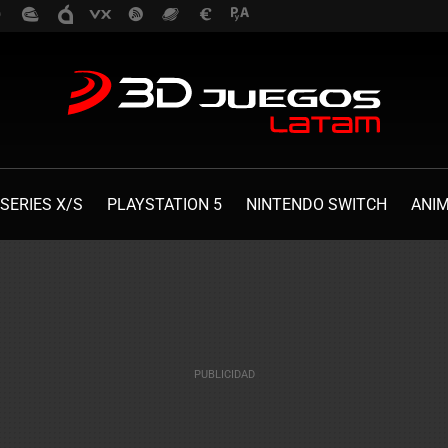
SERIES X/S
PLAYSTATION 5
NINTENDO SWITCH
ANI