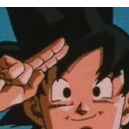
FACEBOOK
TWITTER
FLIPBOARD
E-
MAIL