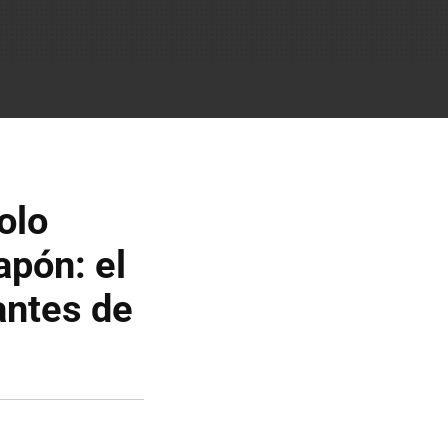
olo
apón: el
antes de