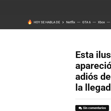
HOY SE HABLA DE
Netflix
GTA 6
Xbox
Esta ilu
apareció
adiós de
la llega
Sin comentarios