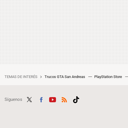
TEMAS DE INTERÉS
Trucos GTA San Andreas
PlayStation Store
Síguenos
Twit
Fac
Yout
RSS
Tikt
ter
ebo
ube
ok
ok