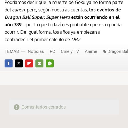
Podríamos decir que la muerte de Goku ya no forma parte
del
canon
, pero, según nuestras cuentas,
los eventos de
Dragon Ball Super: Super Hero
están ocurriendo en el
año 789
... por lo que todavía es probable que esto pueda
ocurrir. De igual forma, los años ya empiezan a
contradecir el primer calculo de
DBZ
.
TEMAS
Noticias
PC
Cine y TV
Anime
Dragon Ba
FACEBOOK
TWITTER
FLIPBOARD
E-
WHATSAPP
MAIL
Comentarios cerrados