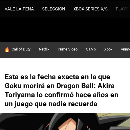
VALE LA PENA
SELECCIÓN
XBOX SERIES X/S
PLAYS
HOY SE HABLA DE
Call of Duty
Netflix
Prime Video
GTA 6
Xbox
Anim
Esta es la fecha exacta en la que
Goku morirá en Dragon Ball: Akira
Toriyama lo confirmó hace años en
un juego que nadie recuerda