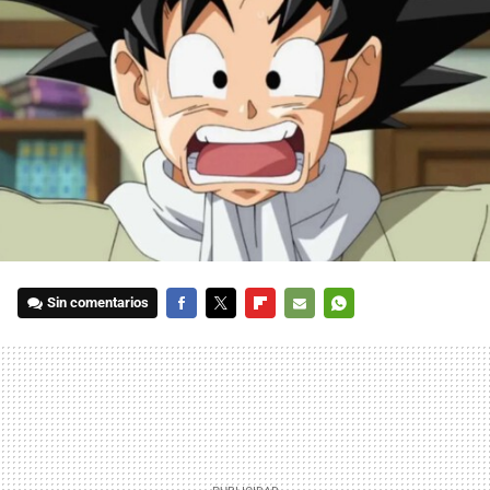
Sin comentarios
FACEBOOK
TWITTER
FLIPBOARD
E-
WHATSAPP
MAIL