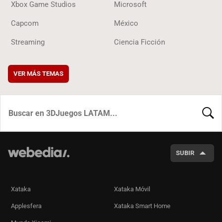
Xbox Game Studios
Microsoft
Capcom
México
Streaming
Ciencia Ficción
VER MÁS TEMAS
BUSCA
SUBIR
Xataka
Xataka Móvil
Applesfera
Xataka Smart Home