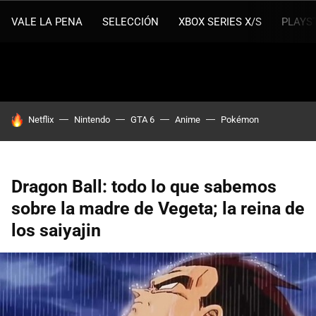
VALE LA PENA
SELECCIÓN
XBOX SERIES X/S
PLAYS
HOY SE HABLA DE
Netflix
Nintendo
GTA 6
Anime
Pokémon
Dragon Ball: todo lo que sabemos
sobre la madre de Vegeta; la reina de
los saiyajin