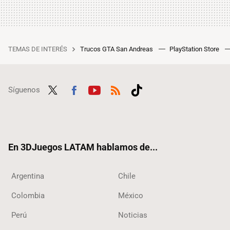
TEMAS DE INTERÉS
Trucos GTA San Andreas
PlayStation Store
Síguenos
Twit
Fac
Yout
RSS
Tikt
ter
ebo
ube
ok
ok
En 3DJuegos LATAM hablamos de...
Argentina
Chile
Colombia
México
Perú
Noticias