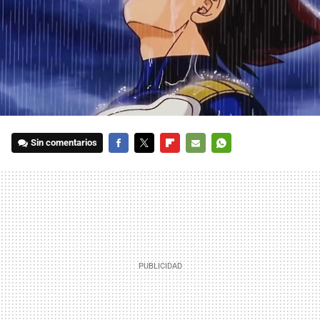
Sin comentarios
FACEBOOK
TWITTER
FLIPBOARD
E-
WHATSAPP
MAIL